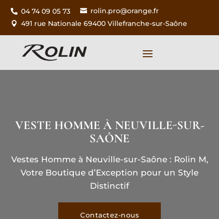
rolin.pro@orange.fr
04 74 09 05 73


491 rue Nationale 69400 Villefranche-sur-Saône

VESTE HOMME À
NEUVILLE-SUR-
SAÔNE
Vestes Homme à
Neuville-sur-Saône
: Rolin M,
Votre Boutique d’Exception pour un Style
Distinctif
Contactez-nous