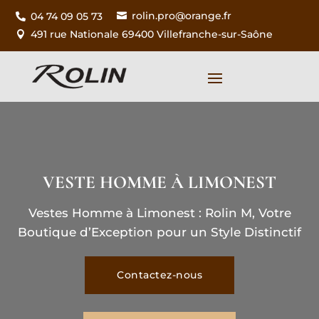
rolin.pro@orange.fr
04 74 09 05 73


491 rue Nationale 69400 Villefranche-sur-Saône

VESTE HOMME À
LIMONEST
Vestes Homme à
Limonest
: Rolin M, Votre
Boutique d’Exception pour un Style Distinctif
Contactez-nous