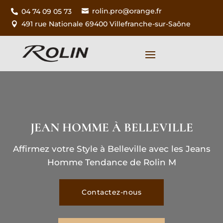
rolin.pro@orange.fr
04 74 09 05 73


491 rue Nationale 69400 Villefranche-sur-Saône

JEAN HOMME À BELLEVILLE
Affirmez votre Style à Belleville avec les Jeans
Homme Tendance de Rolin M
Contactez-nous